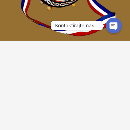
Kontaktirajte nas...
Kontakt
cuturice.po.narudzbi@gmail.com
+387 63 555 445
Hercegovina – Hrvatska