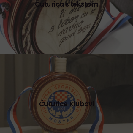
Čuturica s tekstom
Čuturice Klubovi