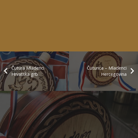
Čutura Mladenci
Čuturica – Mladenci
Hrvatska grb
Hercegovina